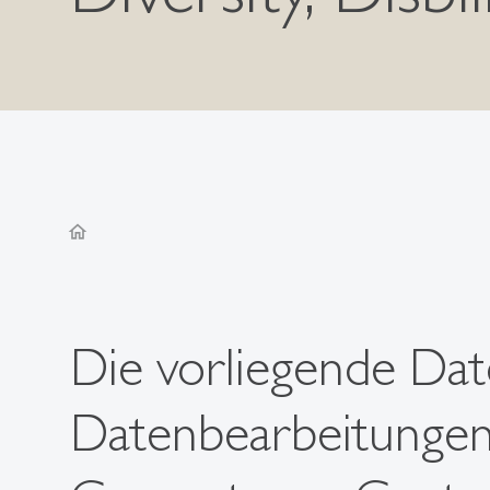
home
Die vorliegende Dat
Datenbearbeitunge