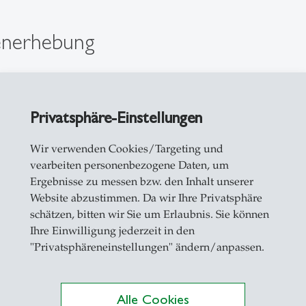
tenerhebung
f:
t.Gallen, sGS 142.1): Art. 4, Art. 5, Art. 11, Art.
Privatsphäre-Einstellungen
hutz): Art. 6, Art. 19, Art. 31
Wir verwenden Cookies/Targeting und
dnung der EU): Art. 6, Art. 7, Art. 13
vearbeiten personenbezogene Daten, um
Ergebnisse zu messen bzw. den Inhalt unserer
Website abzustimmen. Da wir Ihre Privatsphäre
schätzen, bitten wir Sie um Erlaubnis. Sie können
Ihre Einwilligung jederzeit in den
währleistung der Datensicherheit sowie Sicherst
"Privatsphäreneinstellungen" ändern/anpassen.
nd freiwilligen Beiträge
Alle Cookies