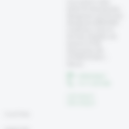
Universität St. Gallen
Institut für Internationales
Management und Diversity
Management (IIDM-HSG)
Competence Center for
Diversity, Disability and
Inclusion (CCDI)
Dufourstrasse 40a
CH 9000 St.Gallen |
Schweiz
ccdi(at)unisg.ch
+41 71 224 24 88
ccdi.unisg.ch
iidm.unisg.ch
Social Media