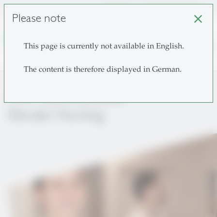
unisg.ch
Choose institutes
Please note
close
search
This page is currently not available in English.
The content is therefore displayed in German.
Informationsanlässe
Elevate Nursing