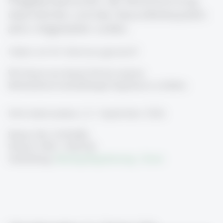
Pflegefachpersonen, die Verantwortung
übernehmen und das Gesundheitssystem
aktiv mitgestalten wollen.
Haben wir Ihr Interesse geweckt?
Wir freuen uns darauf, Sie bei unseren
Informationsveranstaltungen begrüssen zu dürfen.
Informationsanlass | 21. September 2026
Datum: Mo. 21.09.2026
Uhrzeit: 18:00 - 19:00 Uhr
Anmeldung:
Meeting-Registrierung - Zoom