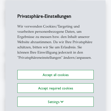
Informationsanlass | 21. Oktober 2026
Datum: Mi. 21. Oktober 2026
Privatsphäre-Einstellungen
Uhrzeit: 18:00 - 19:00 Uhr
Anmeldung:
Meeting-Registrierung - Zoom
Wir verwenden Cookies/Targeting und
vearbeiten personenbezogene Daten, um
Ergebnisse zu messen bzw. den Inhalt unserer
Website abzustimmen. Da wir Ihre Privatsphäre
schätzen, bitten wir Sie um Erlaubnis. Sie
können Ihre Einwilligung jederzeit in den
Informationsanlass | 17. November 2026
"Privatsphäreneinstellungen" ändern/anpassen.
Datum: Di. 17. November 2026
Uhrzeit: 10:00 - 11:00 Uhr
Accept all cookies
Anmeldung:
Meeting-Registrierung - Zoom
Accept required cookies
Gerne informiert Sie die Programmleitung, Vera
Settings
Wemmie, im Anschluss persönlich über das