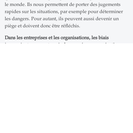
le monde. Ils nous permettent de porter des jugements
rapides sur les situations, par exemple pour déterminer
les dangers. Pour autant, ils peuvent aussi devenir un
piège et doivent donc être réfléchis.
Dans les entreprises et les organisations, les biais
inconscients peuvent avoir des conséquences négatives,
notamment lorsque des décisions sont prises concernant
des personnes
: par exemple, lorsque la meilleure
personne n’est pas retenue dans le cadre d’une procédure
d’embauche parce que les évaluations des performances
et des potentiels sont faussées et que les meilleurs talents
sont ainsi parfois ignorés et ne sont pas promus. Les biais
inconscients peuvent également nuire à la bonne
ambiance et à la culture de l’entreprise, ce qui peut avoir
un effet négatif sur la motivation du personnel et donc, au
final, sur les résultats financiers.
La bonne nouvelle, c’est que ces biais inconscients