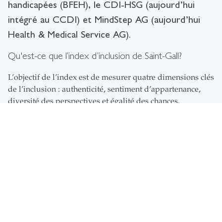
handicapées (BFEH), le CDI-HSG (aujourd’hui
intégré au CCDI) et MindStep AG (aujourd’hui
Health & Medical Service AG).
Qu'est-ce que l’index d’inclusion de Saint-Gall?
L’objectif de l’index est de mesurer quatre dimensions clés
de l’inclusion : authenticité, sentiment d’appartenance,
diversité des perspectives et égalité des chances.
L’authenticité évalue dans quelle mesure les employé·e·s
peuvent être eux/elles-mêmes au travail et agir de façon
authentique. Le sentiment d’appartenance mesure à quel
point les collaborateur·trice·s ont l’impression de faire
partie de leur équipe. La diversité des perspectives
signifie que l’ensemble des employé·e·s peut exprimer ses
opinions et ses idées librement. L’égalité des chances
évalue dans quelle mesure les opportunités au sein de
l’entreprise sont équitables pour tou·te·s.