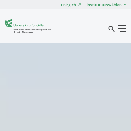
unisg.ch
Institut auswählen
search