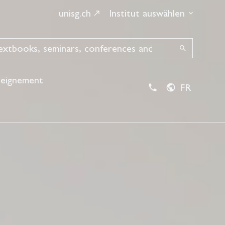
unisg.ch
Institut auswählen
search
seignement
FR