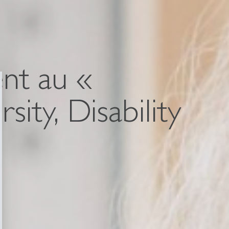
nt au «
ity, Disability